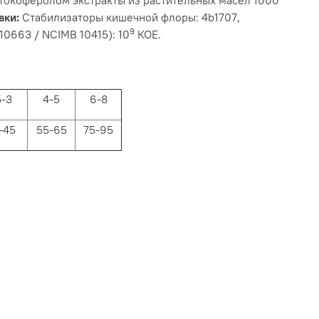
вки:
Стабилизаторы кишечной флоры: 4b1707,
9
10663 / NCIMB 10415): 10
КОЕ.
5-3
4-5
6-8
-45
55-65
75-95