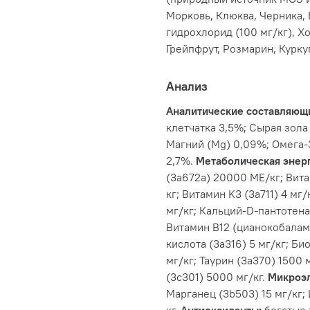
Морковь, Клюква, Черника,
гидрохлорид (100 мг/кг), Х
Грейпфрут, Розмарин, Курку
Анализ
Аналитические составляющ
клетчатка 3,5%; Сырая зола
Магний (Mg) 0,09%; Омега-
2,7%.
Метаболическая энерг
(3a672a) 20000 МЕ/кг; Вита
кг; Витамин K3 (3a711) 4 мг/
мг/кг; Кальций-D-пантотенат
Витамин B12 (цианокобалами
кислота (3a316) 5 мг/кг; Б
мг/кг; Таурин (3a370) 1500 
(3c301) 5000 мг/кг.
Микроэ
Марганец (3b503) 15 мг/кг; 
кг.
Антиоксиданты:
богатые 