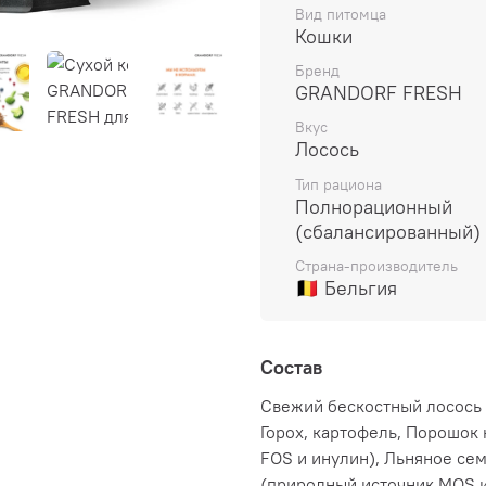
Вид питомца
Кошки
Бренд
GRANDORF FRESH
Вкус
Лосось
Тип рациона
Полнорационный
(сбалансированный)
Страна-производитель
🇧🇪 Бельгия
Состав
Свежий бескостный лосось 
Горох, картофель, Порошок
FOS и инулин), Льняное се
(природный источник MOS и 