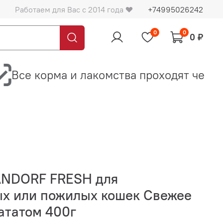
Работаем для Вас с 2014 года ❤️
+74995026242
0
0
0 ₽
Все корма и лакомства проходят через 
ANDORF FRESH для
х или пожилых кошек Свежее
бататом 400г