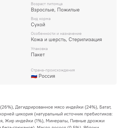
Возраст питомца
Взрослые, Пожилые
Вид корма
Сухой
Особенности и назначение
Кожа и шерсть, Стерилизация
Упаковка
Пакет
Страна-происхождения
🇷🇺 Россия
(26%), Дегидрированное мясо индейки (24%), Батат,
 корней цикория (натуральный источник пребиотиков:
мя, Жир индейки (1%), Минералы, Пивные дрожжи
бета-глюканов), Масло лосося (0,5%), Яблоки,