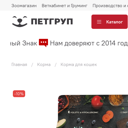
Зоомагазин
Веткабинет и Груминг
Производство и 
Каталог
стный Знак
Нам доверяют с 2014 года!
Главная
Корма
Корма для кошек
-10%