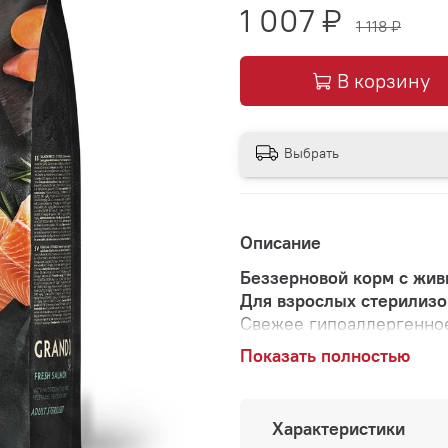
1 007 ₽
1 118 ₽
В корзину
Выбрать
Описание
Беззерновой корм с жив
Для взрослых стерилизо
Свежее гипоаллергенное
влияет на пищеваритель
Показать полностью
подобранным ингредиен
омега-3 и 6 жирных кис
пищевую ценность и под
Характеристики
шерсти кошки.