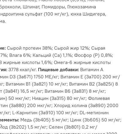
 Брокколи, Шпинат, Помидоры, Глюкозамина
ондроитина сульфат (100 мг/кг), юкка Шидигера,
ма.
ие:
Сырой протеин 38%; Сырой жир 12%; Сырая
 7%; Влага 6%; Кальций (Са) 1,1%; Фосфор (P) 0,8%;
3 жирные кислоты 1,6%; Омега-6 жирные кислоты
ия:
3778 ккал/кг.
Пищевые добавки:
Витамин A
мин D3 (3а671) 1750 МЕ/кг; Витамин Е (3а700) 200 мг/
кг; Витамин B1 (3a821) 10 мг/кг; Витамин B2 (3a825i) 8
 (3a841) 16,5 мг/кг; Витамин B6 (3a831) 8 мг/кг;
н) 50 мкг/кг; Ниацин (3a315) 80 мг/кг; Фолиевая
иотин (3a880) 200 мкг/кг; Хлорид холина (3a890) 2000
мг/кг; L-Карнитин (3a910) 100 мг/кг; DL-метионин
лементы:
Медь (3b405) 5 мг/кг; Цинк (3b605) 50 мг/кг;
Йод (3b202) 1,5 мг/кг; Селен (3b801) 0,2 мг/
токоферолом экстракты из растительных масел 1000