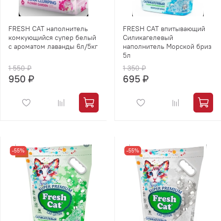
FRESH CAT наполнитель
FRESH CAT впитывающий
комкующийся супер белый
Силикагелевый
с ароматом лаванды 6л/5кг
наполнитель Морской бриз
5л
1 550 ₽
1 350 ₽
950 ₽
695 ₽
-55%
-55%