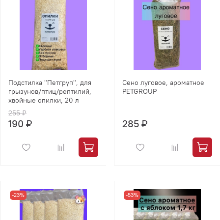
Подстилка "Петгруп", для
Сено луговое, ароматное
грызунов/птиц/рептилий,
PETGROUP
хвойные опилки, 20 л
255 ₽
190 ₽
285 ₽
-23%
-53%