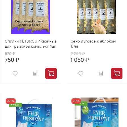
Опилки PETGROUP хвойные
Сено луговое с яблоком
для грызунов комплект 4шт
1.7кг
970 ₽
2 250 ₽
750 ₽
1 050 ₽
-56%
-57%