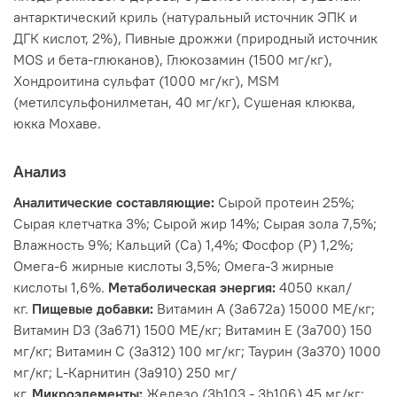
антарктический криль (натуральный источник ЭПК и
ДГК кислот, 2%), Пивные дрожжи (природный источник
MOS и бета-глюканов), Глюкозамин (1500 мг/кг),
Хондроитина сульфат (1000 мг/кг), MSM
(метилсульфонилметан, 40 мг/кг), Сушеная клюква,
юкка Мохаве.
Анализ
Аналитические составляющие:
Сырой протеин 25%;
Сырая клетчатка 3%; Сырой жир 14%; Сырая зола 7,5%;
Влажность 9%; Кальций (Са) 1,4%; Фосфор (P) 1,2%;
Омега-6 жирные кислоты 3,5%; Омега-3 жирные
кислоты 1,6%.
Метаболическая энергия:
4050 ккал/
кг.
Пищевые добавки:
Витамин A (3a672a) 15000 МЕ/кг;
Витамин D3 (3а671) 1500 МЕ/кг; Витамин Е (3а700) 150
мг/кг; Витамин С (3а312) 100 мг/кг; Таурин (3a370) 1000
мг/кг; L-Карнитин (3a910) 250 мг/
кг.
Микроэлементы:
Железо (3b103 - 3b106) 45 мг/кг;