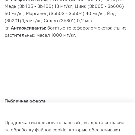
Медь (3b405 - 3b406) 13 мг/кг; Цинк (3b605 - 3b606)
50 мг/кг; Марганец (3b503 - 3b504) 40 мг/кг; Йод
(3b201) 1,5 мг/кг; Селен (3b801) 0,2 мг/
кг.
Антиоксиданты:
богатые токоферолом экстракты из
растительных масел 1000 мг/кг.
Публичная оферта
Политика конфиденциальности
Доставка и оплата
Продолжая использовать наш сайт, вы даете согласие
на обработку файлов cookie, которые обеспечивают
Гарантия и возврат