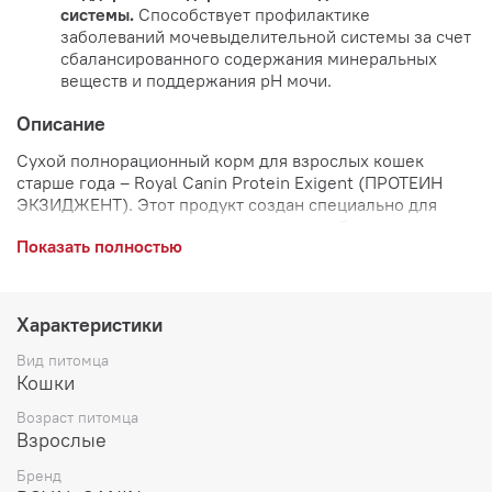
системы.
Способствует профилактике
заболеваний мочевыделительной системы за счет
сбалансированного содержания минеральных
веществ и поддержания рН мочи.
Описание
Сухой полнорационный корм для взрослых кошек
старше года – Royal Canin Protein Exigent
(ПРОТЕИН
ЭКЗИДЖЕНТ)
. Этот продукт создан специально для
привередливых животных, которые особенно
Показать полностью
требовательны к составу пищи. Корм подходит для
кошек в возрасте от одного до двенадцати лет.
Royal Canin Protein Exigent отличается высокой
Характеристики
вкусовой привлекательностью благодаря содержанию
белка. Он помогает поддерживать оптимальный вес и
Вид питомца
здоровье мочевыделительной системы.
Кошки
Рацион имеет адаптированную калорийность и
Возраст питомца
оптимальное количество жиров, что способствует
Взрослые
поддержанию нормального веса кошки.
Бренд