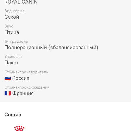
ROYAL CANIN
Формула Royal Canin Protein Exigent способствует
профилактике заболеваний мочевыделительной
Вид корма
системы благодаря сбалансированному содержанию
Сухой
минералов и поддержанию оптимального уровня pH
мочи.
Вкус
Птица
Корм обеспечивает баланс белков, углеводов и жиров,
Тип рациона
удовлетворяя естественные потребности
Полнорационный (сбалансированный)
привередливых кошек.
Упаковка
Пакет
Страна-производитель
🇷🇺 Россия
Страна-происхождения
🇫🇷 Франция
Состав