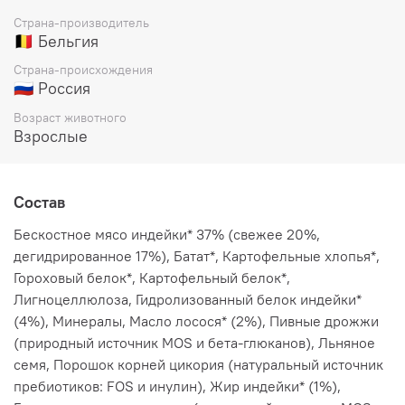
пищевой аллергией.
Страна-производитель
МОНОПРОТЕИНОВАЯ ФОРМУЛА
🇧🇪 Бельгия
Мы используем один вид белка, чтобы минимизировать
Страна-происхождения
риск пищевой непереносимости и аллергии у вашего
🇷🇺 Россия
питомца.
Возраст животного
СВЕЖЕЕ МЯСО БЕЗ КОСТЕЙ
Взрослые
Мы используем мясо высшего сорта, без костей и
субпродуктов. Это гарантирует, что ваш питомец
получает высокопитательный, легко усвояемый
источник белка.
Состав
КОМПЛЕКС ЛЕЧЕБНЫХ ТРАВ АНТИСТРЕСС
Бескостное мясо индейки* 37% (свежее 20%,
Сушеные травы, такие как ромашка и пассифлора
дегидрированное 17%), Батат*, Картофельные хлопья*,
обладают успокаивающим эффектом, снижают уровень
Гороховый белок*, Картофельный белок*,
стресса и благоприятно влияют на общее состояние
Лигноцеллюлоза, Гидролизованный белок индейки*
питомца.
(4%), Минералы, Масло лосося* (2%), Пивные дрожжи
ПРЕ / ПРО / ПОСТБИОТИКИ
(природный источник MOS и бета-глюканов), Льняное
Пробиотики (полезные бактерии), пребиотики (пища
семя, Порошок корней цикория (натуральный источник
для них) и постбиотики (продукты их
пребиотиков: FOS и инулин), Жир индейки* (1%),
жизнедеятельности) вместе поддерживают здоровье