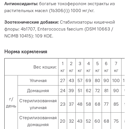
Антиоксиданты:
богатые токоферолом экстракты из
растительных масел (1b306(i)) 1000 мг/кг.
Зоотехнические добавки:
Стабилизаторы кишечной
флоры: 4b1707, Enterococcus faecium (DSM 10663 /
NCIMB 10415): 109 КОЕ.
Норма кормления
1
2
3
4
5
6
7
8
Вес кошки:
кг
кг
кг
кг
кг
кг
кг
кг
Уличная
27
43
57
69
80
90
100
10
Домашняя
24
39
51
62
72
81
90
9
г/
Стерилизованная
23
37
48
58
68
77
85
9
день
уличная
Стерилизованная
20
32
43
52
60
68
75
8
домашняя