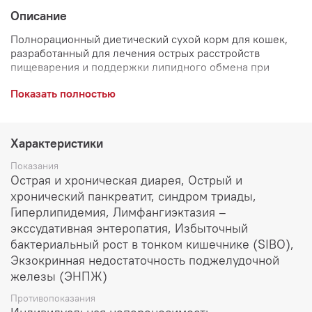
Описание
Полнорационный диетический сухой корм для кошек,
разработанный для лечения острых расстройств
пищеварения и поддержки липидного обмена при
гиперлипидемии.
Показать полностью
Формула на основе бескостной индейки.
Высокоусвояемый корм, с повышенным содержанием
натрия и калия. Низкий уровень жира. Обеспечивает
максимальную защиту пищеварительной системы
Характеристики
благодаря высокоусвояемым ингредиентам, комплексу
антиоксидантов, пре / про и постбиотикам. Умеренное
Показания
содержание энергии и пониженное количество жиров,
Острая и хроническая диарея, Острый и
помогает контролировать массу тела у
хронический панкреатит, синдром триады,
стерилизованных или склонных к избыточному весу
Гиперлипидемия, Лимфангиэктазия –
кошек и котов.
экссудативная энтеропатия, Избыточный
бактериальный рост в тонком кишечнике (SIBO),
РЕКОМЕНДАЦИИ
Экзокринная недостаточность поджелудочной
Перед использованием или продолжением приема
рекомендуется проконсультироваться с ветеринаром.
железы (ЭНПЖ)
Давать сухой корм в течение 12 недель для снижения
Противопоказания
кишечных абсорбционных расстройств и в течении 2