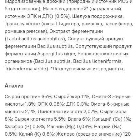
питомцев: пробиотики заселяют кишечник правильной
Гидролизованные дрожжи (природный источник MOS и
микрофлорой, пребиотики помогают ей размножаться,
бета-глюканов), Масло водорослей* (натуральный
а постбиотики укрепляют иммунитет, улучшают
источник ЭПК и ДГК) (0,5%), Шелуха подорожника,
пищеварение и снижают воспаление, что особенно
Травы сушёные (юкка Шидигера, ромашка, пассифлора,
полезно после болезней, при аллергиях и стрессах,
ромашка римская), Экстракт ферментации
обеспечивая комплексный уход за ЖКТ и организмом в
целом.
(Lactobacillus acidophilus), Сопутствующий продукт
ферментации Bacillus subtilis, Сопутствующий продукт
МАСЛО ЛОСОСЯ И ВОДОРОСЛЕЙ
ферментации Aspergillus niger, Белок одноклеточных
Масло лосося и водорослей богато незаменимыми
организмов (Bacillus subtilis, Bacillus licheniformis,
жирными кислотами Омега-3, в том числе DHA
(докозагексаеновая кислота) и EPA (эйкозапентаеновая
Trichoderma viride). *Легкоусвояемые ингредиенты.
кислота), оказывающими благотворное влияние на все
органы и системы организма.
Анализ
Сырой протеин 35%; Сырой жир 11%; Омега-3 жирные
кислоты 1,3%; ЭПК 0,08%; ДГК 0,3%; Омега-6 жирные
кислоты 2,1%; Линолевая кислота 2,07%; Сырая зола
8%; Сырая клетчатка 5,5%; Влага 6%; Кальций (Са) 1%;
Фосфор (P) 0,8%; Магний (Mg) 0,08%; Натрий (Na)
0,5%; Калий (K) 0,8%; Железо (среднее значение) 120