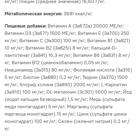
мг/кг; Глицин (среднее значение) 16,60 г/кг.
Метаболическая энергия:
3681 ккал/кг.
Пищевые добавки:
Витамин A (3a672a) 20000 МЕ/кг;
Витамин D3 (3а671) 1500 МЕ/кг; Витамин Е (3а700) 250
мг/кг; Витамин C (3a300) 100 мг/кг; Витамин B1 (3a821)
10 мг/кг; Витамин B2 (3a825i) 8 мг/кг; Кальций-D-
пантотенат (3a841) 16,3 мг/кг; Витамин B6 (3a831) 8 мг/
кг; Витамин B12 (цианокобаламин) 0,05 мг/кг;
Ниацинамид (3a315) 80 мг/кг; Фолиевая кислота (3a316)
5 мг/кг; Биотин (3a880) 0,2 мг/кг; Таурин (3a370) 1500
мг/кг; Хлорид холина (3a890) 2000 мг/кг; L-Карнитин
(3a910) 100 мг/кг; DL-метионин (3c301) 5000 мг/кг; Йод
(иодат кальция безводный) 1,5 мг/кг; Медь (сульфата
меди пентагидрат) 5 мг/кг; Марганец (сульфата
марганца моногидрат) 15 мг/кг; Цинк (сульфата цинка
моногидрат) 100 мг/кг; Селен (селенит натрия) 0,2 мг/
кг.