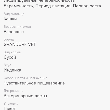
Индивидуальная непереносимость,
месяцев (первичный курс) для поддержки липидного
Беременность, Период лактации, Период роста
обмена в случае гиперлипидемии.
Вид питомца
ПОКАЗАНИЯ
Кошки
• Острая и хроническая диарея
• Острый и хронический панкреатит, синдром триады
Возраст питомца
• Гиперлипидемия
Взрослые
• Лимфангиэктазия – экссудативная энтеропатия
• Избыточный бактериальный рост в тонком кишечнике
Бренд
GRANDORF VET
(SIBO)
• Экзокринная недостаточность поджелудочной
Вид корма
железы (ЭНПЖ)
Сухой
ПРОТИВОПОКАЗАНИЯ
Вкус
• Беременность
Индейка
• Период лактации
• Период роста
Особенности и назначение
Чувствительное пищеварение
• Индивидуальная непереносимость
Тип рациона
БЕЗ ЗЕРНА И ГЛЮТЕНА
Ветеринарные диеты
Благодаря беззерновому и безглютеновому составу
наши корма легко усваиваются и отлично подходят для
Упаковка
животных с чувствительным пищеварением или
Пакет